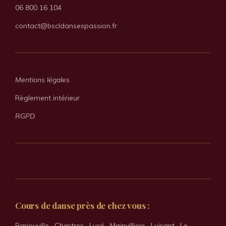
06 800 16 104
contact@bscldansespassion.fr
Mentions légales
Règlement intérieur
RGPD
Cours de danse près de chez vous :
Barjouville ·
Chartres
·
Lucé
·
Mainvilliers
·
Luisant
·
Le