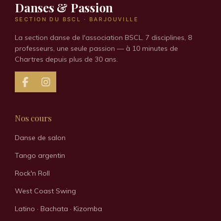
Danses & Passion
SECTION DU BSCL · BARJOUVILLE
La section danse de l'association BSCL. 7 disciplines, 8
professeurs, une seule passion — à 10 minutes de
Chartres depuis plus de 30 ans.
F
I
a
n
c
s
e
t
Nos cours
b
a
o
g
Danse de salon
o
r
k
a
Tango argentin
m
Rock'n Roll
West Coast Swing
Latino · Bachata · Kizomba