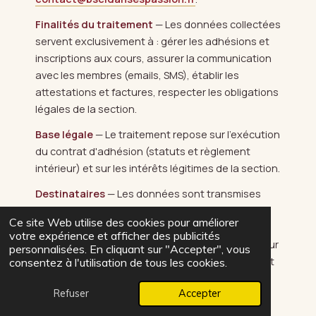
Finalités du traitement
— Les données collectées
servent exclusivement à : gérer les adhésions et
inscriptions aux cours, assurer la communication
avec les membres (emails, SMS), établir les
attestations et factures, respecter les obligations
légales de la section.
Base légale
— Le traitement repose sur l'exécution
du contrat d'adhésion (statuts et règlement
intérieur) et sur les intérêts légitimes de la section.
Destinataires
— Les données sont transmises
uniquement : au Bureau de la section, au
Ce site Web utilise des cookies pour améliorer
prestataire Viviarto (gestion administrative), au
votre expérience et afficher des publicités
prestataire Stripe (paiement en ligne), à l'assureur
personnalisées. En cliquant sur "Accepter", vous
de la section en cas de sinistre, et le cas échéant
consentez à l'utilisation de tous les cookies.
aux autorités judiciaires ou administratives.
Refuser
Accepter
Durée de conservation
— Les données