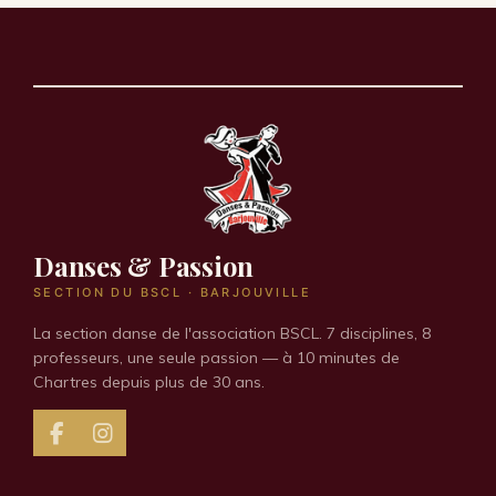
Danses & Passion
SECTION DU BSCL · BARJOUVILLE
La section danse de l'association BSCL. 7 disciplines, 8
professeurs, une seule passion — à 10 minutes de
Chartres depuis plus de 30 ans.
F
I
a
n
c
s