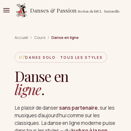
Passer
Danses & Passion
Section du BSCL · Barjouville
au
contenu
principal
Accueil
/
Cours
/
Danse en ligne
DANSE SOLO · TOUS LES STYLES
Danse en
ligne
.
En ligne
N° 07
Le plaisir de danser
sans partenaire
, sur les
musiques d'aujourd'hui comme sur les
classiques. La danse en ligne moderne puise
dans tous les styles — du
kuduro à la pop
,