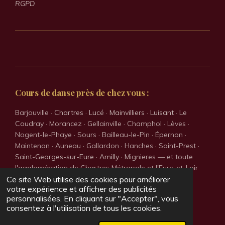
RGPD
Cours de danse près de chez vous :
Barjouville ·
Chartres
·
Lucé
·
Mainvilliers
·
Luisant
·
Le
Coudray
· Morancez · Gellainville · Champhol · Lèves ·
Nogent-le-Phaye · Sours · Bailleau-le-Pin · Épernon ·
Maintenon · Auneau · Gallardon · Hanches · Saint-Prest ·
Saint-Georges-sur-Eure
·
Amilly
· Mignieres — et toute
l'agglomération de Chartres Métropole et l'Eure-et-Loir
(28).
Ce site Web utilise des cookies pour améliorer
votre expérience et afficher des publicités
© 1991–2026 BSCL Danses & Passion · Section du BSCL ·
personnalisées. En cliquant sur "Accepter", vous
Association loi 1901
consentez à l'utilisation de tous les cookies.
Propulsé par
Webador