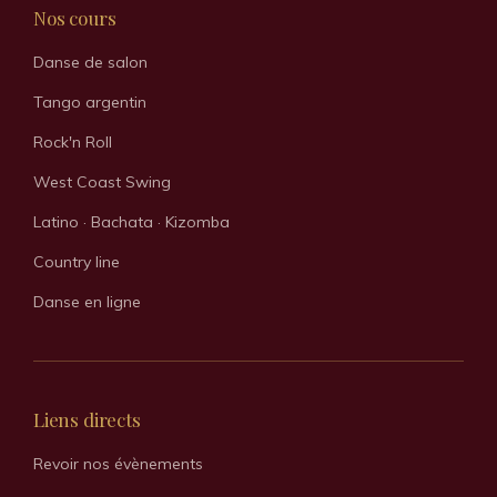
e
t
Nos cours
b
a
o
g
Danse de salon
o
r
k
a
Tango argentin
m
Rock'n Roll
West Coast Swing
Latino · Bachata · Kizomba
Country line
Danse en ligne
Liens directs
Revoir nos évènements