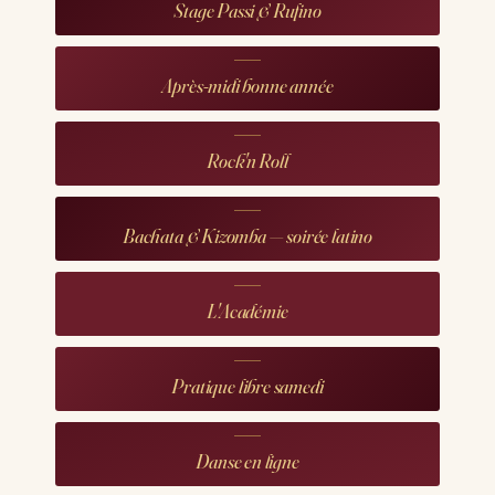
Stage Passi & Rufino
Après-midi bonne année
Rock'n Roll
Bachata & Kizomba — soirée latino
L'Académie
Pratique libre samedi
Danse en ligne