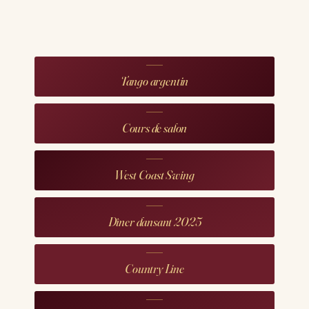
Tango argentin
Cours de salon
West Coast Swing
Dîner dansant 2025
Country Line