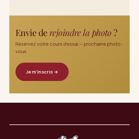
Envie de
rejoindre la photo
?
Réservez votre cours d'essai — prochaine photo :
vous.
Je m'inscris →