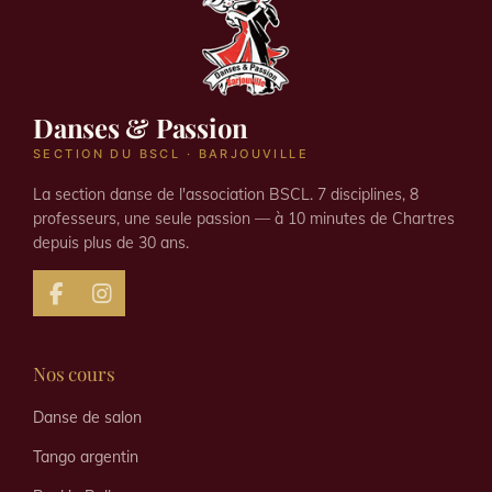
Danses & Passion
SECTION DU BSCL · BARJOUVILLE
La section danse de l'association BSCL. 7 disciplines, 8
professeurs, une seule passion — à 10 minutes de Chartres
depuis plus de 30 ans.
F
I
a
n
c
s
e
t
Nos cours
b
a
o
g
Danse de salon
o
r
k
a
Tango argentin
m