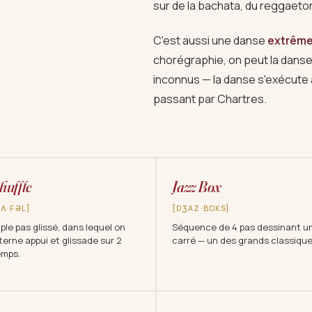
sur de la bachata, du reggaeto
C'est aussi une danse
extrême
chorégraphie, on peut la dans
inconnus — la danse s'exécute à
passant par Chartres.
huffle
Jazz Box
ƩɅ·FƏL]
[DƷAZ·BⱰKS]
iple pas glissé, dans lequel on
Séquence de 4 pas dessinant u
terne appui et glissade sur 2
carré — un des grands classique
emps.