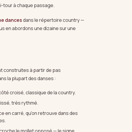
mi-tour à chaque passage.
line dances
dans le répertoire country —
ous en abordons une dizaine sur une
 construites à partir de pas
ns la plupart des danses :
ôté croisé, classique de la country.
lissé, très rythmé.
 en carré, qu'on retrouve dans des
es.
ccroche le mollet opposé — le signe