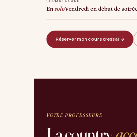
FORMAT
QUAND
En
solo
Vendredi en début de soiré
Réserver mon cours d'essai →
VOTRE PROFESSEURE
La country
acc