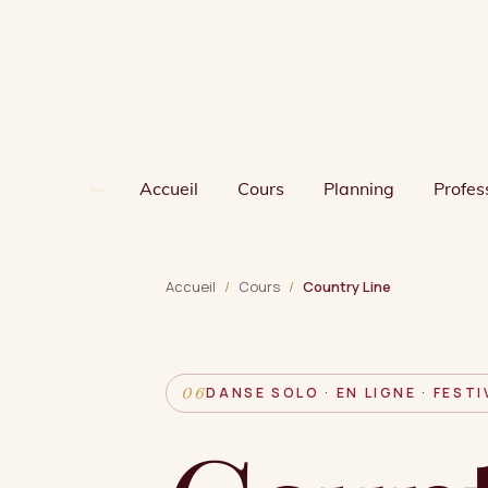
Passer
au
contenu
principal
Accueil
Cours
Planning
Profes
Accueil
/
Cours
/
Country Line
DANSE SOLO · EN LIGNE · FESTI