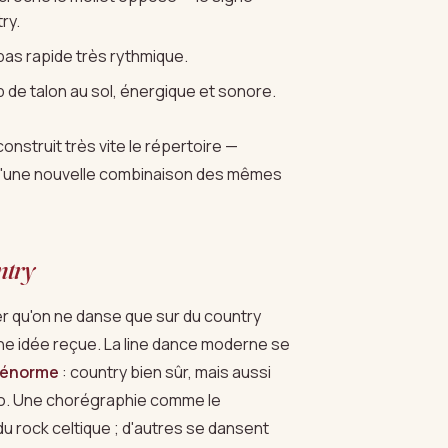
ry.
pas rapide très rythmique.
 de talon au sol, énergique et sonore.
onstruit très vite le répertoire —
u'une nouvelle combinaison des mêmes
ntry
er qu'on ne danse que sur du country
une idée reçue. La line dance moderne se
l énorme
: country bien sûr, mais aussi
ctro. Une chorégraphie comme le
u rock celtique ; d'autres se dansent