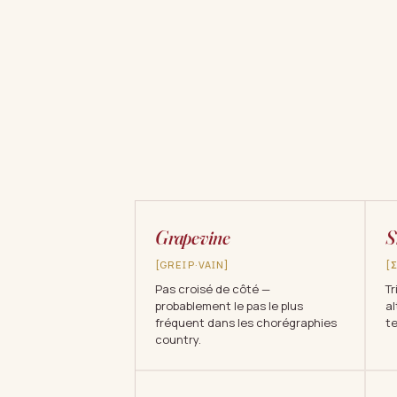
Grapevine
S
[GREꞮP·VAꞮN]
[
Pas croisé de côté —
Tr
probablement le pas le plus
al
fréquent dans les chorégraphies
t
country.