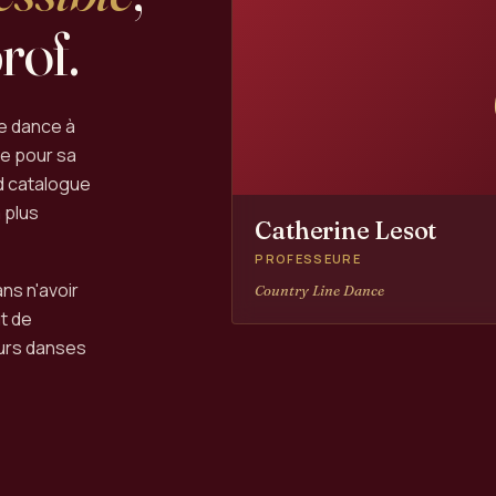
rof.
ne dance à
e pour sa
d catalogue
 plus
Catherine Lesot
PROFESSEURE
ans n'avoir
Country Line Dance
ut de
eurs danses