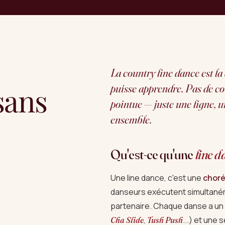
La country line dance est la
 sans
puisse apprendre. Pas de co
pointue — juste une ligne, u
ensemble.
Qu'est-ce qu'une
line d
Une line dance, c'est une
choré
danseurs exécutent simultaném
partenaire. Chaque danse a un
,
...) et une
Cha Slide
Tush Push