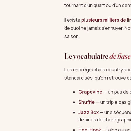
tournant d'un quart ou d'un de
Il existe
plusieurs milliers de 
de quoi ne jamais s'ennuyer. N
saison.
Le vocabulaire
de base
Les chorégraphies country sont
standardisés, qu'on retrouve da
Grapevine
— un pas de c
Shuffle
— un triple pas g
Jazz Box
— une séquence
dizaines de chorégraphi
Heel Hook
— talon qui a