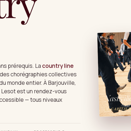
try
Stomp
N° 06
ans prérequis. La
country line
r des chorégraphies collectives
 du monde entier. À Barjouville,
e Lesot est un rendez-vous
Nashville
accessible — tous niveaux
LA CAPITAL