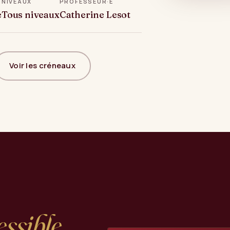
NIVEAUX
PROFESSEUR·E
e
Tous niveaux
Catherine Lesot
Voir les créneaux
essible
,