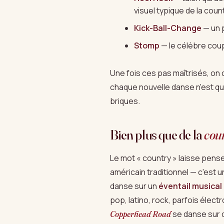
visuel typique de la count
Kick-Ball-Change
— un 
Stomp
— le célèbre coup
Une fois ces pas maîtrisés, on c
chaque nouvelle danse n'est q
briques.
Bien plus que de la
cou
Le mot « country » laisse pens
américain traditionnel — c'est 
danse sur un
éventail musica
pop, latino, rock, parfois éle
se danse sur d
Copperhead Road