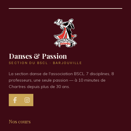
Danses & Passion
SECTION DU BSCL · BARJOUVILLE
La section danse de l'association BSCL. 7 disciplines, 8
professeurs, une seule passion — à 10 minutes de
Chartres depuis plus de 30 ans.
F
I
a
n
c
s
e
t
Nos cours
b
a
o
g