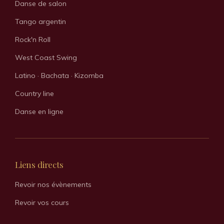
Danse de salon
o
r
k
a
Tango argentin
m
Rock'n Roll
West Coast Swing
Latino · Bachata · Kizomba
Country line
Danse en ligne
Liens directs
Revoir nos évènements
Revoir vos cours