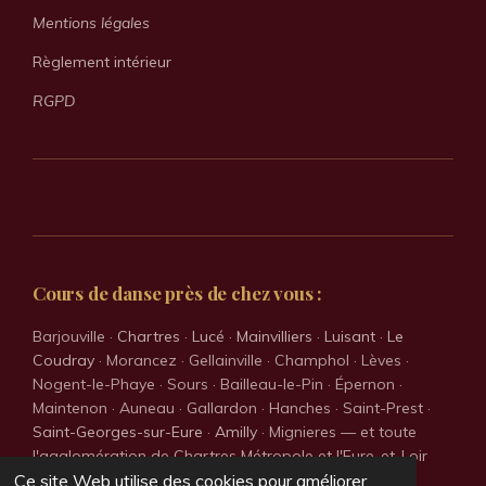
Mentions légales
Règlement intérieur
RGPD
Cours de danse près de chez vous :
Barjouville ·
Chartres
·
Lucé
·
Mainvilliers
·
Luisant
·
Le
Coudray
· Morancez · Gellainville · Champhol · Lèves ·
Nogent-le-Phaye · Sours · Bailleau-le-Pin · Épernon ·
Maintenon · Auneau · Gallardon · Hanches · Saint-Prest ·
Saint-Georges-sur-Eure
·
Amilly
· Mignieres — et toute
l'agglomération de Chartres Métropole et l'Eure-et-Loir
(28).
Ce site Web utilise des cookies pour améliorer