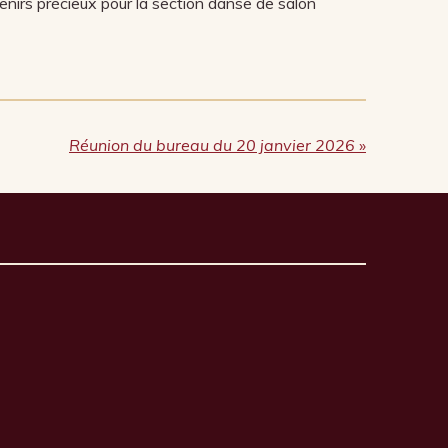
nirs précieux pour la section danse de salon
Réunion du bureau du 20 janvier 2026
»