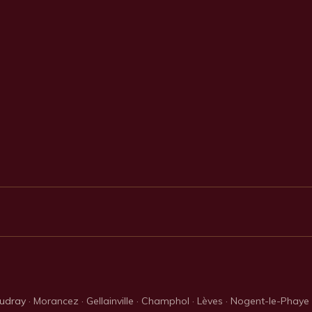
udray
· Morancez · Gellainville · Champhol · Lèves · Nogent-le-Phaye ·