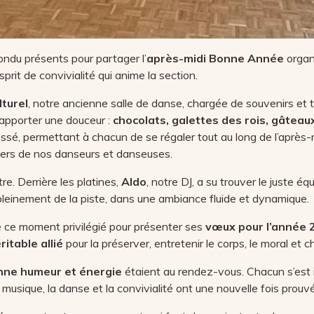
ndu présents pour partager l’
après-midi Bonne Année
organi
prit de convivialité qui anime la section.
lturel
, notre ancienne salle de danse, chargée de souvenirs et t
’apporter une douceur :
chocolats, galettes des rois, gâteau
essé, permettant à chacun de se régaler tout au long de l’après-
siers de nos danseurs et danseuses.
re. Derrière les platines,
Aldo
, notre DJ, a su trouver le juste éq
r pleinement de la piste, dans une ambiance fluide et dynamique.
de ce moment privilégié pour présenter ses
vœux pour l’année 
ritable allié
pour la préserver, entretenir le corps, le moral et c
onne humeur et énergie
étaient au rendez-vous. Chacun s’est 
usique, la danse et la convivialité ont une nouvelle fois prouvé