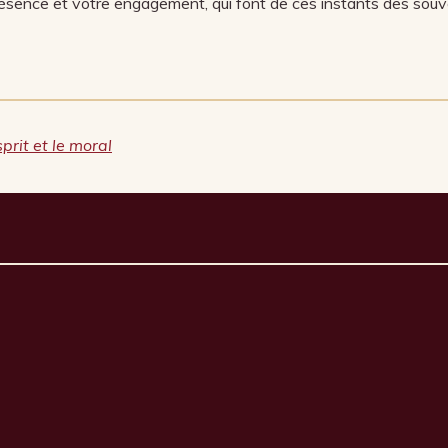
résence et votre engagement, qui font de ces instants des souve
sprit et le moral