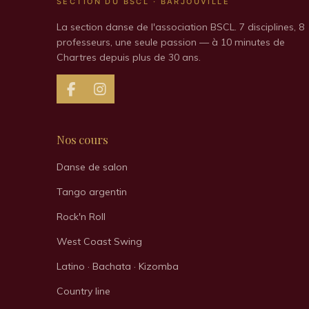
SECTION DU BSCL · BARJOUVILLE
La section danse de l'association BSCL. 7 disciplines, 8
professeurs, une seule passion — à 10 minutes de
Chartres depuis plus de 30 ans.
F
I
a
n
c
s
e
t
Nos cours
b
a
o
g
Danse de salon
o
r
k
a
Tango argentin
m
Rock'n Roll
West Coast Swing
Latino · Bachata · Kizomba
Country line