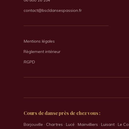
06 800 16 104
contact@bscldansespassion.fr
Mentions légales
Règlement intérieur
RGPD
Cours de danse près de chez vous :
Barjouville ·
Chartres
·
Lucé
·
Mainvilliers
·
Luisant
·
Le Co