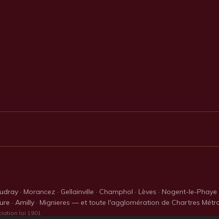
udray
· Morancez · Gellainville · Champhol · Lèves · Nogent-le-Phaye ·
ure
·
Amilly
· Mignieres — et toute l'agglomération de Chartres Métropo
ation loi 1901