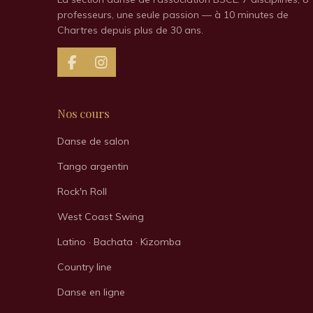
professeurs, une seule passion — à 10 minutes de
Chartres depuis plus de 30 ans.
F
I
a
n
c
s
e
t
Nos cours
b
a
o
g
Danse de salon
o
r
k
a
Tango argentin
m
Rock'n Roll
West Coast Swing
Latino · Bachata · Kizomba
Country line
Danse en ligne