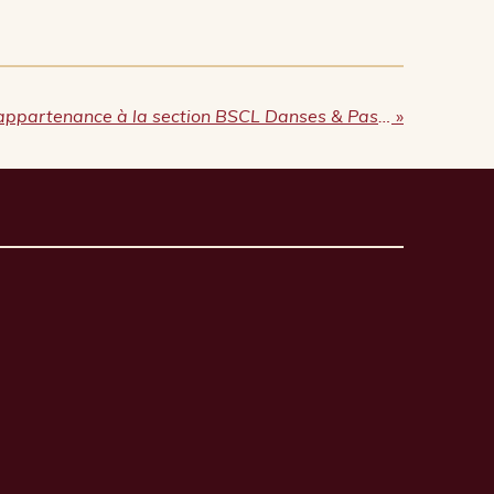
Pourquoi afficher son appartenance à la section BSCL Danses & Passion a du sens ?
»