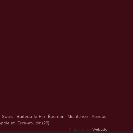
 Sours · Bailleau-le-Pin · Épernon · Maintenon · Auneau ·
le et l'Eure-et-Loir (28).
Propulsé par
Webador